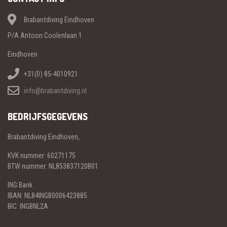
Brabantdiving Eindhoven
P/A Antoon Coolenlaan 1
Eindhoven
+31(0) 85-4010921
info@brabantdiving.nl
BEDRIJFSGEGEVENS
Brabantdiving Eindhoven,
KVK nummer: 60271175
BTW nummer: NL853837120B01
ING Bank
IBAN: NL84INGB0006423885
BIC: INGBNL2A