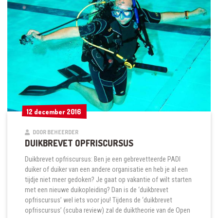
12 december 2016
12 december 2016
DOOR BEHEERDER
DUIKBREVET OPFRISCURSUS
Duikbrevet opfriscursus: Ben je een gebrevetteerde PADI
duiker of duiker van een andere organisatie en heb je al een
tijdje niet meer gedoken? Je gaat op vakantie of wilt starten
met een nieuwe duikopleiding? Dan is de ‘duikbrevet
opfriscursus’ wel iets voor jou! Tijdens de ‘duikbrevet
opfriscursus’ (scuba review) zal de duiktheorie van de Open