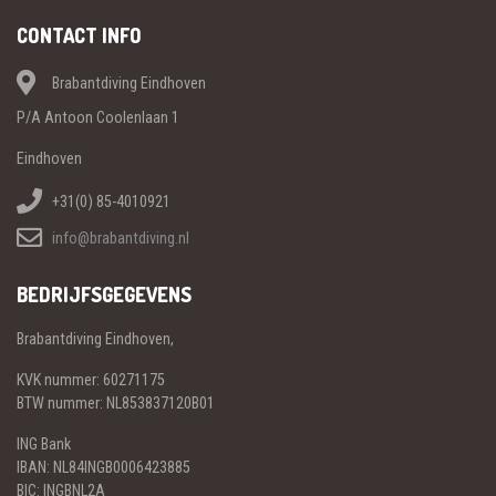
CONTACT INFO
Brabantdiving Eindhoven
P/A Antoon Coolenlaan 1
Eindhoven
+31(0) 85-4010921
info@brabantdiving.nl
BEDRIJFSGEGEVENS
Brabantdiving Eindhoven,
KVK nummer: 60271175
BTW nummer: NL853837120B01
ING Bank
IBAN: NL84INGB0006423885
BIC: INGBNL2A