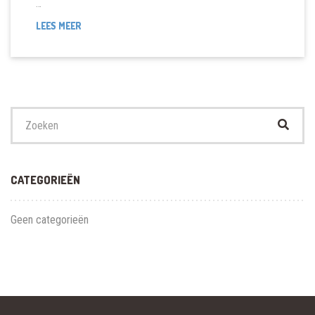
…
DUIKBREVET
LEES MEER
OPFRISCURSUS
Zoek
naar:
CATEGORIEËN
Geen categorieën