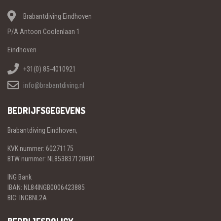
Brabantdiving Eindhoven
P/A Antoon Coolenlaan 1
Eindhoven
+31(0) 85-4010921
info@brabantdiving.nl
BEDRIJFSGEGEVENS
Brabantdiving Eindhoven,
KVK nummer: 60271175
BTW nummer: NL853837120B01
ING Bank
IBAN: NL84INGB0006423885
BIC: INGBNL2A