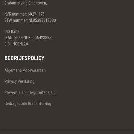
Brabantdiving Eindhoven,
KVK nummer: 60271175
BTW nummer: NL853837120B01
ING Bank
IBAN: NL84INGB0006423885
BIC: INGBNL2A
BEDRIJFSPOLICY
Algemene Voorwaarden
Privacy Verklaring
Preventie en integriteitsbeleid
Gedragscode Brabantdiving