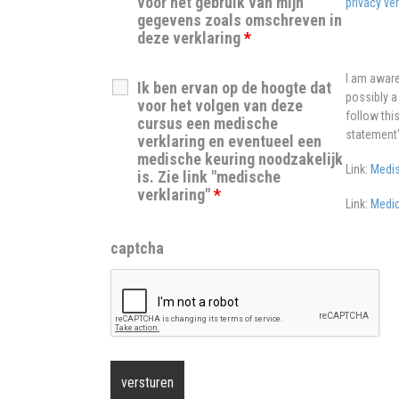
voor het gebruik van mijn
privacy ver
gegevens zoals omschreven in
deze verklaring
*
I am aware
Ik ben ervan op de hoogte dat
possibly a
voor het volgen van deze
follow thi
cursus een medische
statement
verklaring en eventueel een
medische keuring noodzakelijk
Link:
Medis
is. Zie link "medische
verklaring"
*
Link:
Medic
captcha