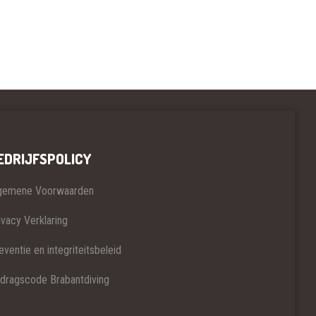
EDRIJFSPOLICY
gemene Voorwaarden
ivacy Verklaring
eventie en integriteitsbeleid
dragscode Brabantdiving