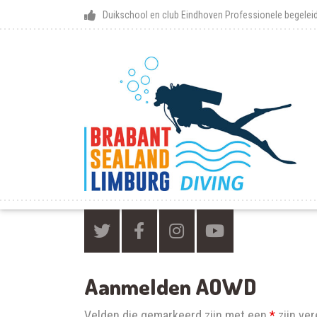
Duikschool en club Eindhoven
Professionele begeleid
Aanmelden AOWD
Velden die gemarkeerd zijn met een
*
zijn ver