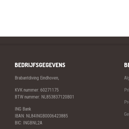
BEDRIJFSGEGEVENS
B
Brabantdiving Eindhoven,
Al
KVK nummer: 60271175
Pr
BTW nummer: NL853837120B01
Pr
ING Bank
Ge
IBAN: NL84INGB0006423885
BIC: INGBNL2A