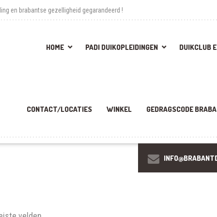
ing en brabantse gezelligheid gegarandeerd !
HOME
PADI DUIKOPLEIDINGEN
DUIKCLUB 
CONTACT/LOCATIES
WINKEL
GEDRAGSCODE BRABA
INFO@BRABANTD
eiste velden